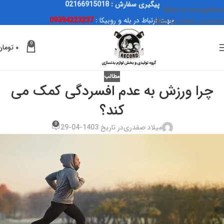
پیگیری سفارش : 02166915018
Skip to navigation
جهت ارتباط در بله و روبیکا :
09394223237
Skip to main content
0
۰
تومان
مطالب
چرا ورزش به عدم افسردگی کمک می
کند؟
0
میلاد صفدری
در تاریخ 1403-04-29