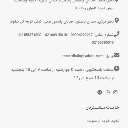
دفتر پخش: خیابان ولیعصر، پایینتر از میدان منیریه، کوچه وستاهل،
نبش کوچه کامران پلاک ۱۸
دفتر مرکزی: میدان پاستور، خیابان پاستور غربی، نبش کوچه گل نیلوفر
شماره تماس: 09394223237 - 02166915018 - 02155371800-
02155380013
ایمیل: recordkala@yahoo.com
ساعات پاسخگویی : شنبه تا چهارشنبه از ساعت 9 الی 18 پنجشنبه
از ساعت 10 صبح الی 17
خدمـات مـشــتریان
نحوه خرید از سایت