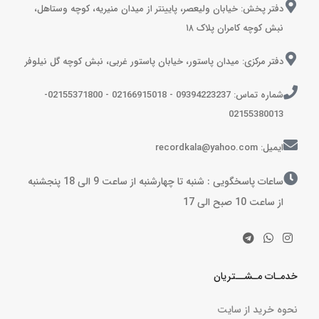
دفتر پخش: خیابان ولیعصر، پایینتر از میدان منیریه، کوچه وستاهل،
نبش کوچه کامران پلاک ۱۸
دفتر مرکزی: میدان پاستور، خیابان پاستور غربی، نبش کوچه گل نیلوفر
شماره تماس: 09394223237 - 02166915018 - 02155371800-
02155380013
ایمیل: recordkala@yahoo.com
ساعات پاسخگویی : شنبه تا چهارشنبه از ساعت 9 الی 18 پنجشنبه
از ساعت 10 صبح الی 17
خدمـات مـشــتریان
نحوه خرید از سایت