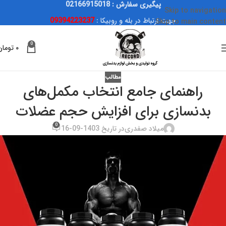
پیگیری سفارش : 02166915018
Skip to navigation
جهت ارتباط در بله و روبیکا :
09394223237
Skip to main content
0
۰
تومان
مطالب
راهنمای جامع انتخاب مکمل‌های
بدنسازی برای افزایش حجم عضلات
0
میلاد صفدری
در تاریخ 1403-09-16