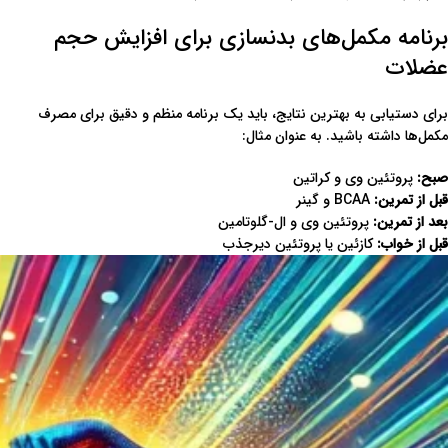
برنامه مکمل‌های بدنسازی برای افزایش حجم
عضلات
برای دستیابی به بهترین نتایج، باید یک برنامه منظم و دقیق برای مصرف
مکمل‌ها داشته باشید. به عنوان مثال:
صبح
:
پروتئین وی و کراتین
قبل از تمرین
:
BCAA و گینر
بعد از تمرین
:
پروتئین وی و ال-گلوتامین
قبل از خواب
:
کازئین یا پروتئین دیرجذب