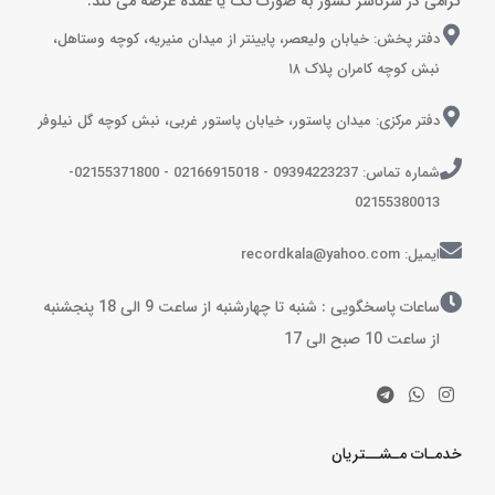
گرامی در سرتاسر کشور به صورت تک یا عمده عرضه می کند.
دفتر پخش: خیابان ولیعصر، پایینتر از میدان منیریه، کوچه وستاهل،
نبش کوچه کامران پلاک ۱۸
دفتر مرکزی: میدان پاستور، خیابان پاستور غربی، نبش کوچه گل نیلوفر
شماره تماس: 09394223237 - 02166915018 - 02155371800-
02155380013
ایمیل: recordkala@yahoo.com
ساعات پاسخگویی : شنبه تا چهارشنبه از ساعت 9 الی 18 پنجشنبه
از ساعت 10 صبح الی 17
خدمـات مـشــتریان