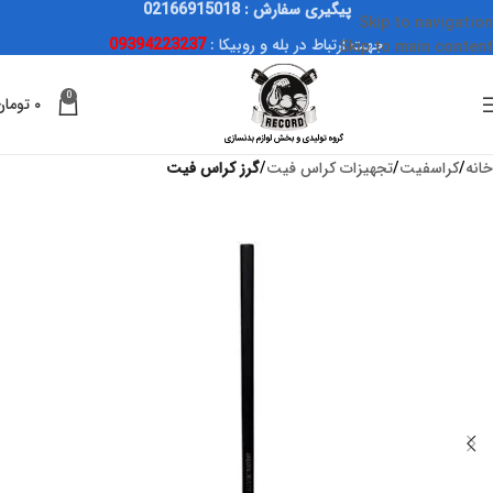
پیگیری سفارش : 02166915018
Skip to navigation
جهت ارتباط در بله و روبیکا :
09394223237
Skip to main content
0
۰
تومان
خانه
کراسفیت
تجهیزات کراس فیت
گرز کراس فیت