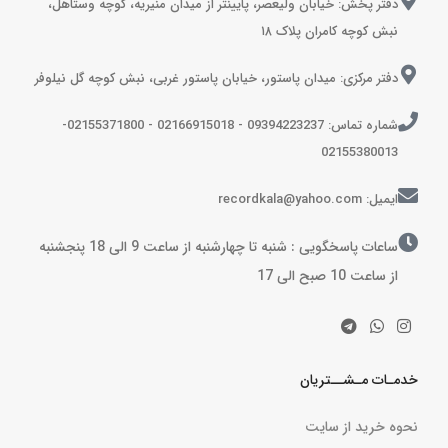
دفتر پخش: خیابان ولیعصر، پایینتر از میدان منیریه، کوچه وستاهل،
نبش کوچه کامران پلاک ۱۸
دفتر مرکزی: میدان پاستور، خیابان پاستور غربی، نبش کوچه گل نیلوفر
شماره تماس: 09394223237 - 02166915018 - 02155371800-
02155380013
ایمیل: recordkala@yahoo.com
ساعات پاسخگویی : شنبه تا چهارشنبه از ساعت 9 الی 18 پنجشنبه
از ساعت 10 صبح الی 17
خدمـات مـشــتریان
نحوه خرید از سایت