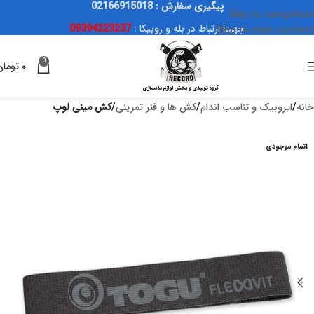
پیگیری سفارش : 02166915018
Skip to navigation
جهت ارتباط در بله و روبیکا :
09394223237
Skip to main content
0
۰
تومان
خانه
ایروبیک و تناسب اندام
کش ها و فنر تمرینی
کش مینی لوپ
اتمام موجودی