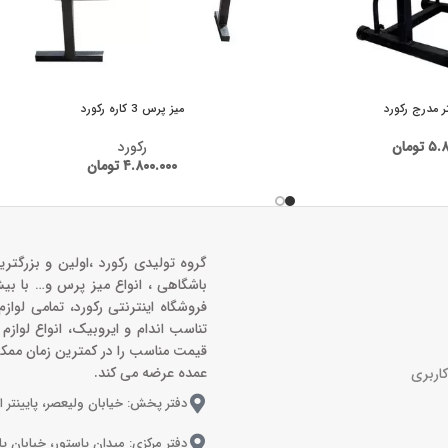
 مدرج رکورد
میز پرس 3 کاره رکورد
۵.۸
تومان
رکورد
۴.۸۰۰.۰۰۰
تومان
گروه تولیدی رکورد ،اولین و بزرگتری
باشگاهی ، انواع میز پرس و‌… با بی
فروشگاه اینترنتی رکورد، تمامی لواز
تناسب اندام و ایروبیک، انواع لوازم
قیمت مناسب را در کمترین زمان ممک
عمده عرضه می کند.
اربری
دفتر پخش: خیابان ولیعصر، پایینتر ا
دفتر مرکزی: میدان پاستور، خیابان پ