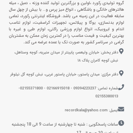
گروه تولیدی رکورد ،اولین و بزرگترین تولید کننده وزنه ، دمبل ، میله
هالترهای خانگی و باشگاهی ، انواع میز پرس و‌… با بیش از چهل سال
سابقه فعالیت در این زمینه می باشد. فروشگاه اینترنتی رکورد، تمامی
لوازم بدنسازی، یوگا و پیلاتس، تجهیزات کراسفیت، لوازم تناسب
اندام و ایروبیک، انواع لوازم ورزشی راکتی، لوازم طبی و غیره با
بهترین کیفیت و قیمت مناسب را در کمترین زمان ممکن به مشتریان
گرامی در سرتاسر کشور به صورت تک یا عمده عرضه می کند.
دفتر پخش: خیابان ولیعصر، پایینتر از میدان منیریه، کوچه وستاهل،
نبش کوچه کامران پلاک ۱۸
دفتر مرکزی: میدان پاستور، خیابان پاستور غربی، نبش کوچه گل نیلوفر
شماره تماس: 09394223237 - 02166915018 - 02155371800-
02155380013
ایمیل: recordkala@yahoo.com
ساعات پاسخگویی : شنبه تا چهارشنبه از ساعت 9 الی 18 پنجشنبه