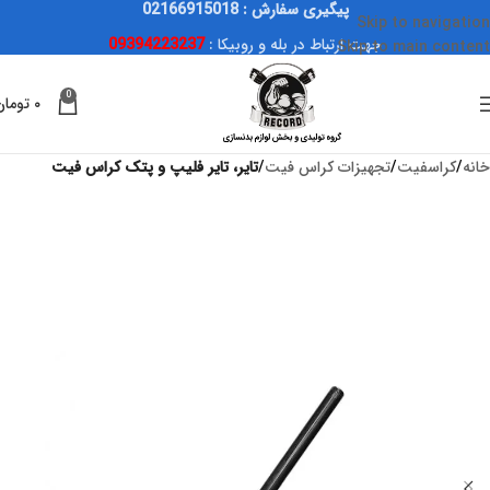
پیگیری سفارش : 02166915018
Skip to navigation
جهت ارتباط در بله و روبیکا :
09394223237
Skip to main content
0
۰
تومان
خانه
کراسفیت
تجهیزات کراس فیت
تایر، تایر فلیپ و پتک کراس فیت