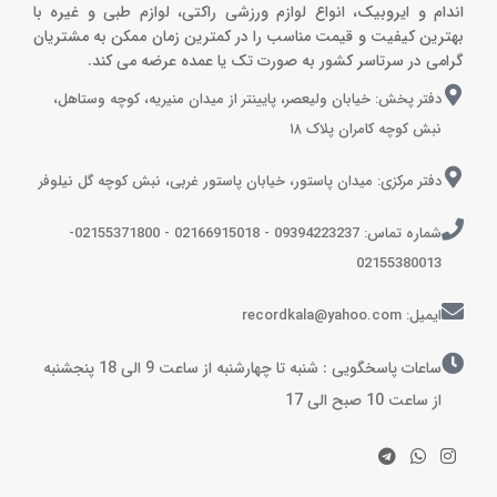
اندام و ایروبیک، انواع لوازم ورزشی راکتی، لوازم طبی و غیره با
بهترین کیفیت و قیمت مناسب را در کمترین زمان ممکن به مشتریان
گرامی در سرتاسر کشور به صورت تک یا عمده عرضه می کند.
دفتر پخش: خیابان ولیعصر، پایینتر از میدان منیریه، کوچه وستاهل،
نبش کوچه کامران پلاک ۱۸
دفتر مرکزی: میدان پاستور، خیابان پاستور غربی، نبش کوچه گل نیلوفر
شماره تماس: 09394223237 - 02166915018 - 02155371800-
02155380013
ایمیل: recordkala@yahoo.com
ساعات پاسخگویی : شنبه تا چهارشنبه از ساعت 9 الی 18 پنجشنبه
از ساعت 10 صبح الی 17