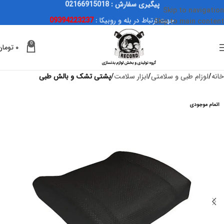
پیگیری سفارش : 02166915018
Skip to navigation
جهت ارتباط در بله و روبیکا :
09394223237
Skip to main content
0
۰
تومان
خانه
لوزام طبی و سلامتی
ابزار سلامت
پشتی تشک و بالش طبی
اتمام موجودی