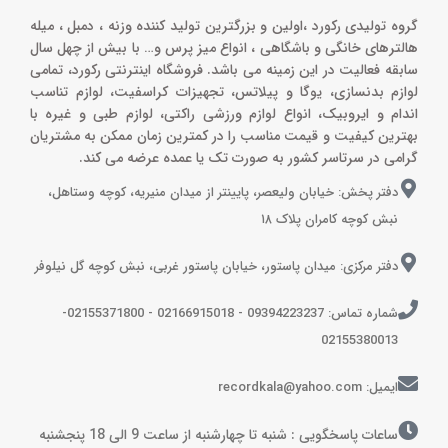
گروه تولیدی رکورد ،اولین و بزرگترین تولید کننده وزنه ، دمبل ، میله
هالترهای خانگی و باشگاهی ، انواع میز پرس و‌… با بیش از چهل سال
سابقه فعالیت در این زمینه می باشد. فروشگاه اینترنتی رکورد، تمامی
لوازم بدنسازی، یوگا و پیلاتس، تجهیزات کراسفیت، لوازم تناسب
اندام و ایروبیک، انواع لوازم ورزشی راکتی، لوازم طبی و غیره با
بهترین کیفیت و قیمت مناسب را در کمترین زمان ممکن به مشتریان
گرامی در سرتاسر کشور به صورت تک یا عمده عرضه می کند.
دفتر پخش: خیابان ولیعصر، پایینتر از میدان منیریه، کوچه وستاهل،
نبش کوچه کامران پلاک ۱۸
دفتر مرکزی: میدان پاستور، خیابان پاستور غربی، نبش کوچه گل نیلوفر
شماره تماس: 09394223237 - 02166915018 - 02155371800-
02155380013
ایمیل: recordkala@yahoo.com
ساعات پاسخگویی : شنبه تا چهارشنبه از ساعت 9 الی 18 پنجشنبه