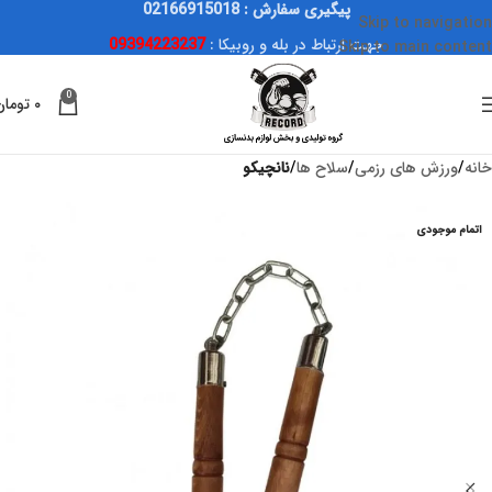
پیگیری سفارش : 02166915018
Skip to navigation
جهت ارتباط در بله و روبیکا :
09394223237
Skip to main content
0
۰
تومان
خانه
ورزش های رزمی
سلاح ها
نانچیکو
اتمام موجودی