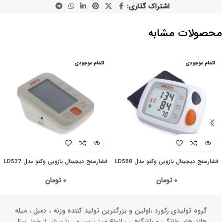
اشتراک گذاری:
محصولات مشابه
اتمام موجودی
اتمام موجودی
فشارسنج دیجیتال بازویی وکتو مدل LD588
فشارسنج دیجیتال بازویی وکتو مدل LD537
۰
تومان
۰
تومان
گروه تولیدی رکورد ،اولین و بزرگترین تولید کننده وزنه ، دمبل ، میله
هالترهای خانگی و باشگاهی ، انواع میز پرس و‌… با بیش از چهل سال