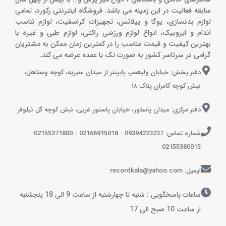
سابقه فعالیت در این زمینه می باشد. فروشگاه اینترنتی رکورد، تمامی
لوازم بدنسازی، یوگا و پیلاتس، تجهیزات کراسفیت، لوازم تناسب
اندام و ایروبیک، انواع لوازم ورزشی راکتی، لوازم طبی و غیره با
بهترین کیفیت و قیمت مناسب را در کمترین زمان ممکن به مشتریان
گرامی در سرتاسر کشور به صورت تک یا عمده عرضه می کند.
دفتر پخش: خیابان ولیعصر، پایینتر از میدان منیریه، کوچه وستاهل،
نبش کوچه کامران پلاک ۱۸
دفتر مرکزی: میدان پاستور، خیابان پاستور غربی، نبش کوچه گل نیلوفر
شماره تماس: 09394223237 - 02166915018 - 02155371800-
02155380013
ایمیل: recordkala@yahoo.com
ساعات پاسخگویی : شنبه تا چهارشنبه از ساعت 9 الی 18 پنجشنبه
از ساعت 10 صبح الی 17