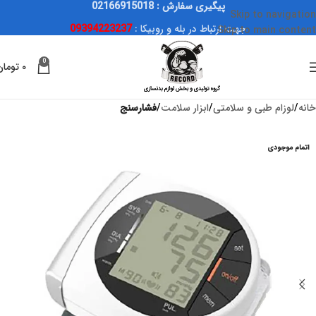
پیگیری سفارش : 02166915018
Skip to navigation
جهت ارتباط در بله و روبیکا :
09394223237
Skip to main content
0
۰
تومان
خانه
لوزام طبی و سلامتی
ابزار سلامت
فشارسنج
اتمام موجودی