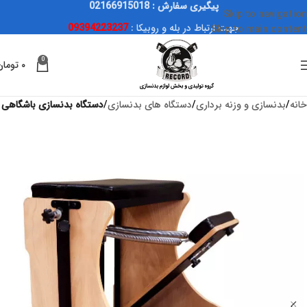
پیگیری سفارش : 02166915018
Skip to navigation
جهت ارتباط در بله و روبیکا :
09394223237
Skip to main content
0
۰
تومان
خانه
بدنسازی و وزنه برداری
دستگاه های بدنسازی
دستگاه بدنسازی باشگاهی