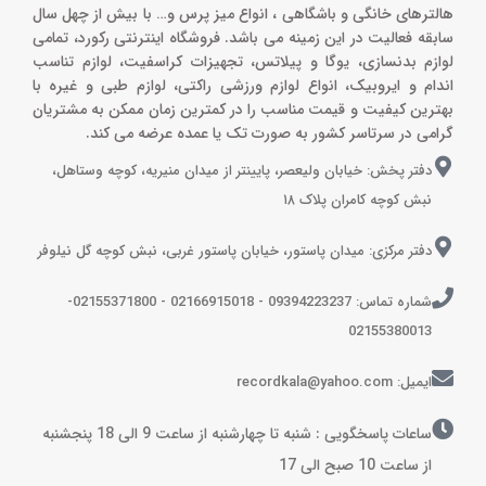
هالترهای خانگی و باشگاهی ، انواع میز پرس و‌… با بیش از چهل سال
سابقه فعالیت در این زمینه می باشد. فروشگاه اینترنتی رکورد، تمامی
لوازم بدنسازی، یوگا و پیلاتس، تجهیزات کراسفیت، لوازم تناسب
اندام و ایروبیک، انواع لوازم ورزشی راکتی، لوازم طبی و غیره با
بهترین کیفیت و قیمت مناسب را در کمترین زمان ممکن به مشتریان
گرامی در سرتاسر کشور به صورت تک یا عمده عرضه می کند.
دفتر پخش: خیابان ولیعصر، پایینتر از میدان منیریه، کوچه وستاهل،
نبش کوچه کامران پلاک ۱۸
دفتر مرکزی: میدان پاستور، خیابان پاستور غربی، نبش کوچه گل نیلوفر
شماره تماس: 09394223237 - 02166915018 - 02155371800-
02155380013
ایمیل: recordkala@yahoo.com
ساعات پاسخگویی : شنبه تا چهارشنبه از ساعت 9 الی 18 پنجشنبه
از ساعت 10 صبح الی 17