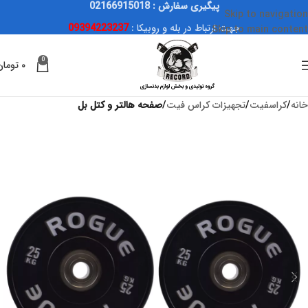
پیگیری سفارش : 02166915018
Skip to navigation
جهت ارتباط در بله و روبیکا :
09394223237
Skip to main content
0
۰
تومان
خانه
کراسفیت
تجهیزات کراس فیت
صفحه هالتر و کتل بل