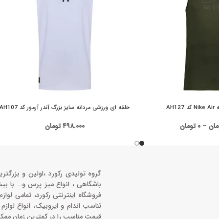
AH1
حلقه ای ورزشی مردانه سایز بزرگ آندر آرمور کد AH107
مان
–
۰
تومان
۴۹۸.۰۰۰
تومان
گروه تولیدی رکورد ،اولین و بزرگتری
باشگاهی ، انواع میز پرس و‌… با بی
فروشگاه اینترنتی رکورد، تمامی لواز
تناسب اندام و ایروبیک، انواع لوازم
قیمت مناسب را در کمترین زمان ممک