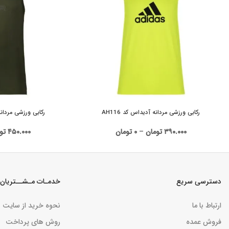
رکابی ورزشی مردانه آدیداس کد AH116
رکابی ورزشی مردانه Nike Air کد 27
۳۹۰.۰۰۰
تومان
–
۰
تومان
۴۵۰.۰۰۰
تو
دسترسی سریع
خدمـات مـشــتریان
ارتباط با ما
نحوه خرید از سایت
فروش عمده
روش های پرداخت