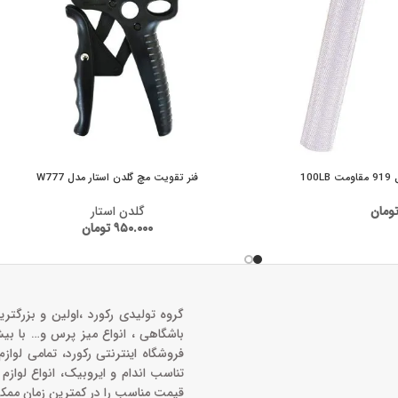
10
فنر تقویت مچ گلدن استار مدل W777
ومان
گلدن استار
۹۵۰.۰۰۰
تومان
گروه تولیدی رکورد ،اولین و بزرگتری
باشگاهی ، انواع میز پرس و‌… با بی
فروشگاه اینترنتی رکورد، تمامی لواز
تناسب اندام و ایروبیک، انواع لوازم
قیمت مناسب را در کمترین زمان ممک