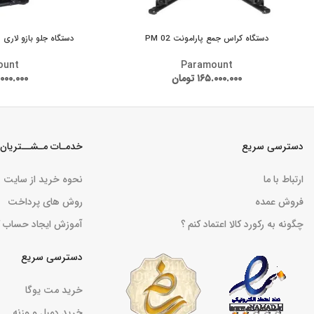
دستگاه کراس جمع پارامونت PM 02
دستگاه جلو بازو لاری سیمکش  07
ount
Paramount
۱۶۵.۰۰۰.۰۰۰
تومان
۰۰۰.۰۰۰
دسترسی سریع
خدمـات مـشــتریان
ارتباط با ما
نحوه خرید از سایت
فروش عمده
روش های پرداخت
چگونه به رکورد کالا اعتماد کنم ؟
آموزش ایجاد حساب ک
دسترسی سریع
خرید مت یوگا
خرید دمبل و وزنه