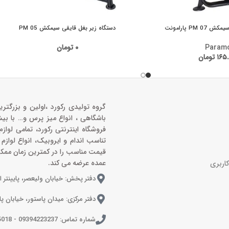
PM پارامونت
دستگاه زیر بغل قایقی سیمکش PM 05
Param
۰
تومان
۱۶۵.
تومان
گروه تولیدی رکورد ،اولین و بزرگتری
باشگاهی ، انواع میز پرس و‌… با بی
فروشگاه اینترنتی رکورد، تمامی لواز
تناسب اندام و ایروبیک، انواع لوازم
قیمت مناسب را در کمترین زمان ممک
عمده عرضه می کند.
اربری
دفتر پخش: خیابان ولیعصر، پایینتر ا
دفتر مرکزی: میدان پاستور، خیابان پ
شماره تماس: 09394223237 - 02166915018 - 02155371800- 02155380013