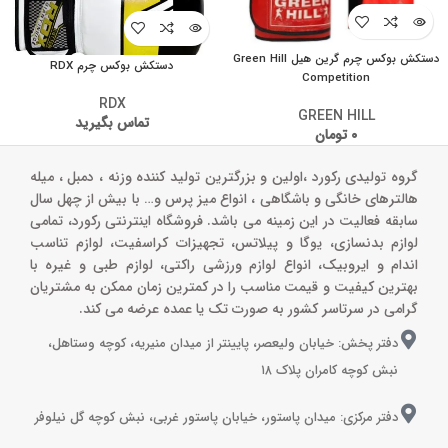
دستکش بوکس چرم گرین هیل Green Hill
دستکش بوکس چرم RDX
Competition
RDX
GREEN HILL
تماس بگیرید
۰
تومان
گروه تولیدی رکورد ،اولین و بزرگترین تولید کننده وزنه ، دمبل ، میله
هالترهای خانگی و باشگاهی ، انواع میز پرس و‌… با بیش از چهل سال
سابقه فعالیت در این زمینه می باشد. فروشگاه اینترنتی رکورد، تمامی
لوازم بدنسازی، یوگا و پیلاتس، تجهیزات کراسفیت، لوازم تناسب
اندام و ایروبیک، انواع لوازم ورزشی راکتی، لوازم طبی و غیره با
بهترین کیفیت و قیمت مناسب را در کمترین زمان ممکن به مشتریان
گرامی در سرتاسر کشور به صورت تک یا عمده عرضه می کند.
دفتر پخش: خیابان ولیعصر، پایینتر از میدان منیریه، کوچه وستاهل،
نبش کوچه کامران پلاک ۱۸
دفتر مرکزی: میدان پاستور، خیابان پاستور غربی، نبش کوچه گل نیلوفر