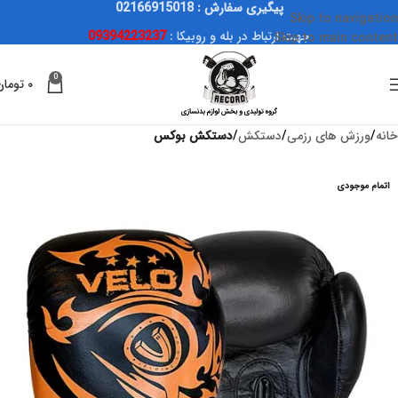
پیگیری سفارش : 02166915018
Skip to navigation
جهت ارتباط در بله و روبیکا :
09394223237
Skip to main content
0
۰
تومان
خانه
ورزش های رزمی
دستکش
دستکش بوکس
اتمام موجودی