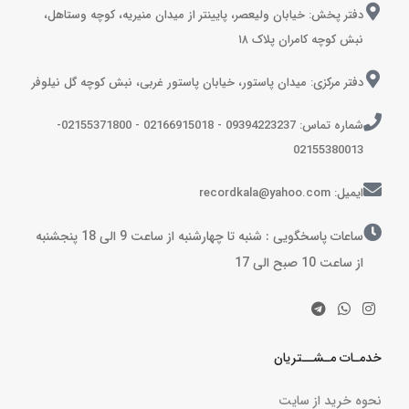
دفتر پخش: خیابان ولیعصر، پایینتر از میدان منیریه، کوچه وستاهل،
نبش کوچه کامران پلاک ۱۸
دفتر مرکزی: میدان پاستور، خیابان پاستور غربی، نبش کوچه گل نیلوفر
شماره تماس: 09394223237 - 02166915018 - 02155371800-
02155380013
ایمیل: recordkala@yahoo.com
ساعات پاسخگویی : شنبه تا چهارشنبه از ساعت 9 الی 18 پنجشنبه
از ساعت 10 صبح الی 17
خدمـات مـشــتریان
نحوه خرید از سایت