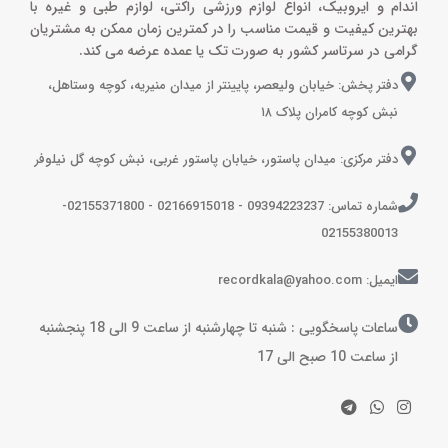
اندام و ایروبیک، انواع لوازم ورزشی راکتی، لوازم طبی و غیره با
بهترین کیفیت و قیمت مناسب را در کمترین زمان ممکن به مشتریان
گرامی در سرتاسر کشور به صورت تک یا عمده عرضه می کند.
دفتر پخش: خیابان ولیعصر، پایینتر از میدان منیریه، کوچه وستاهل،
نبش کوچه کامران پلاک ۱۸
دفتر مرکزی: میدان پاستور، خیابان پاستور غربی، نبش کوچه گل نیلوفر
شماره تماس: 09394223237 - 02166915018 - 02155371800-
02155380013
ایمیل: recordkala@yahoo.com
ساعات پاسخگویی : شنبه تا چهارشنبه از ساعت 9 الی 18 پنجشنبه
از ساعت 10 صبح الی 17