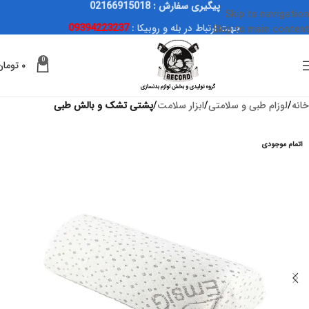
پیگیری سفارش : 02166915018
Skip to navigation
جهت ارتباط در بله و روبیکا :
09394223237
Skip to main content
0
۰
تومان
خانه
لوزام طبی و سلامتی
ابزار سلامت
پشتی تشک و بالش طبی
اتمام موجودی