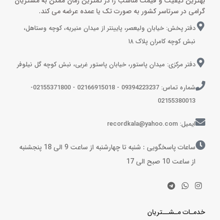
بهترین کیفیت و قیمت مناسب را در کمترین زمان ممکن به مشتریان
گرامی در سرتاسر کشور به صورت تک یا عمده عرضه می کند.
دفتر پخش: خیابان ولیعصر، پایینتر از میدان منیریه، کوچه وستاهل،
نبش کوچه کامران پلاک ۱۸
دفتر مرکزی: میدان پاستور، خیابان پاستور غربی، نبش کوچه گل نیلوفر
شماره تماس: 09394223237 - 02166915018 - 02155371800-
02155380013
ایمیل: recordkala@yahoo.com
ساعات پاسخگویی : شنبه تا چهارشنبه از ساعت 9 الی 18 پنجشنبه
از ساعت 10 صبح الی 17
خدمـات مـشــتریان