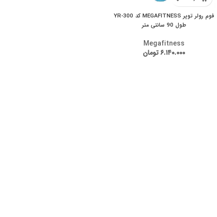
فوم رولر توپر MEGAFITNESS کد YR-300
طول 90 سانتی متر
Megafitness
۶.۱۴۰.۰۰۰
تومان