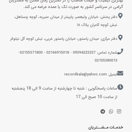
بهترین کیفیت و قیمت مناسب را در کمترین زمان ممکن به مشتریان
گرامی در سرتاسر کشور به صورت تک یا عمده عرضه می کند.
دفتر پخش: خیابان ولیعصر، پایینتر از میدان منیریه، کوچه وستاهل،
نبش کوچه کامران پلاک ۱۸
دفتر مرکزی: میدان پاستور، خیابان پاستور غربی، نبش کوچه گل نیلوفر
شماره تماس: 09394223237 - 02166915018 - 02155371800-
02155380013
ایمیل: recordkala@yahoo.com
ساعات پاسخگویی : شنبه تا چهارشنبه از ساعت 9 الی 18 پنجشنبه
از ساعت 10 صبح الی 17
خدمـات مـشــتریان