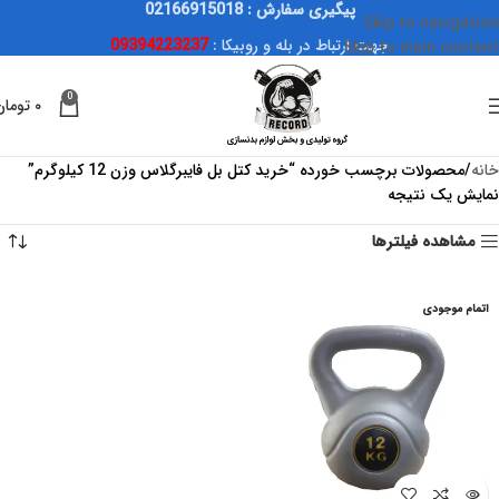
پیگیری سفارش : 02166915018
Skip to navigation
جهت ارتباط در بله و روبیکا :
09394223237
Skip to main content
0
۰
تومان
خانه
محصولات برچسب خورده “خرید کتل بل فایبرگلاس وزن 12 کیلوگرم”
نمایش یک نتیجه
مشاهده فیلترها
اتمام موجودی