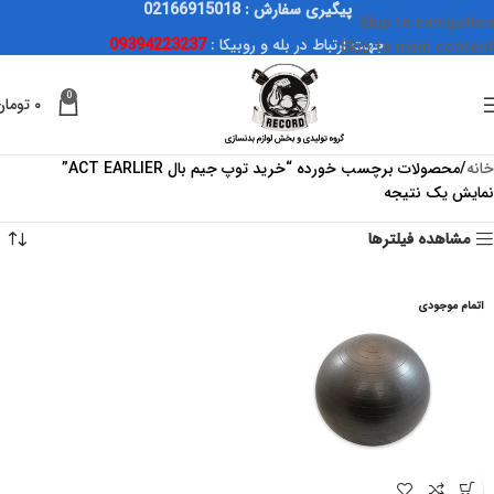
پیگیری سفارش : 02166915018
Skip to navigation
جهت ارتباط در بله و روبیکا :
09394223237
Skip to main content
0
۰
تومان
خانه
محصولات برچسب خورده “خرید توپ جیم بال ACT EARLIER”
نمایش یک نتیجه
مشاهده فیلترها
اتمام موجودی