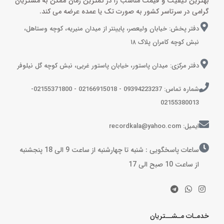
بهترین کیفیت و قیمت مناسب را در کمترین زمان ممکن به مشتریان
گرامی در سرتاسر کشور به صورت تک یا عمده عرضه می کند.
دفتر پخش: خیابان ولیعصر، پایینتر از میدان منیریه، کوچه وستاهل،
نبش کوچه کامران پلاک ۱۸
دفتر مرکزی: میدان پاستور، خیابان پاستور غربی، نبش کوچه گل نیلوفر
شماره تماس: 09394223237 - 02166915018 - 02155371800-
02155380013
ایمیل: recordkala@yahoo.com
ساعات پاسخگویی : شنبه تا چهارشنبه از ساعت 9 الی 18 پنجشنبه
از ساعت 10 صبح الی 17
خدمـات مـشــتریان