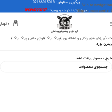
پیگیری سفارش : 02166915018
Skip to navigation
جهت ارتباط در بله و روبیکا :
09394223237
Skip to main content
0
۰
تومان
خانه
ورزش های راکتی و نشانه روی
پینگ پنگ
لوازم جانبی پینگ پنگ
ریترن بورد
هیچ محصولی یافت نشد.