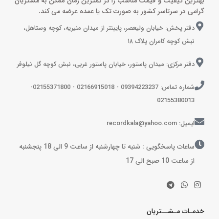
بهترین کیفیت و قیمت مناسب را در کمترین زمان ممکن به مشتریان
گرامی در سرتاسر کشور به صورت تک یا عمده عرضه می کند.
دفتر پخش: خیابان ولیعصر، پایینتر از میدان منیریه، کوچه وستاهل،
نبش کوچه کامران پلاک ۱۸
دفتر مرکزی: میدان پاستور، خیابان پاستور غربی، نبش کوچه گل نیلوفر
شماره تماس: 09394223237 - 02166915018 - 02155371800-
02155380013
ایمیل: recordkala@yahoo.com
ساعات پاسخگویی : شنبه تا چهارشنبه از ساعت 9 الی 18 پنجشنبه
از ساعت 10 صبح الی 17
خدمـات مـشــتریان