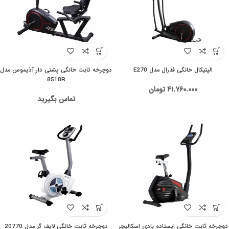
الپتیکال خانگی فدرال مدل E270
دوچرخه ثابت خانگی پشتی دار آذیموس مدل
8518R
۴۱.۷۶۰.۰۰۰
تومان
تماس بگیرید
دوچرخه ثابت خانگی ایستاده بادی اسکالپچر
دوچرخه ثابت خانگی لایف گر مدل 20770