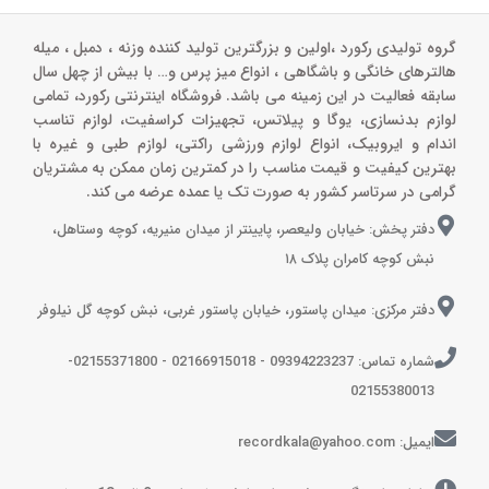
گروه تولیدی رکورد ،اولین و بزرگترین تولید کننده وزنه ، دمبل ، میله
هالترهای خانگی و باشگاهی ، انواع میز پرس و‌… با بیش از چهل سال
سابقه فعالیت در این زمینه می باشد. فروشگاه اینترنتی رکورد، تمامی
لوازم بدنسازی، یوگا و پیلاتس، تجهیزات کراسفیت، لوازم تناسب
اندام و ایروبیک، انواع لوازم ورزشی راکتی، لوازم طبی و غیره با
بهترین کیفیت و قیمت مناسب را در کمترین زمان ممکن به مشتریان
گرامی در سرتاسر کشور به صورت تک یا عمده عرضه می کند.
دفتر پخش: خیابان ولیعصر، پایینتر از میدان منیریه، کوچه وستاهل،
نبش کوچه کامران پلاک ۱۸
دفتر مرکزی: میدان پاستور، خیابان پاستور غربی، نبش کوچه گل نیلوفر
شماره تماس: 09394223237 - 02166915018 - 02155371800-
02155380013
ایمیل: recordkala@yahoo.com