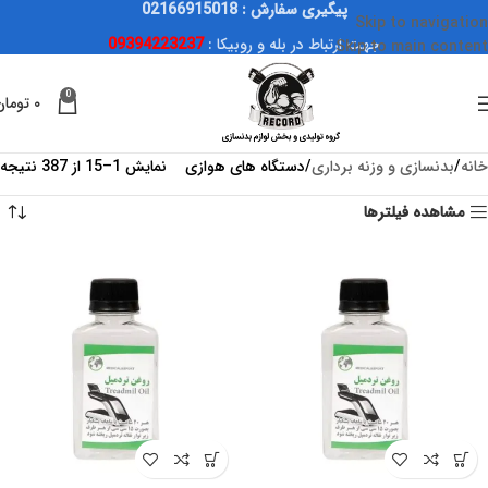
پیگیری سفارش : 02166915018
Skip to navigation
جهت ارتباط در بله و روبیکا :
09394223237
Skip to main content
0
۰
تومان
خانه
بدنسازی و وزنه برداری
دستگاه های هوازی
نمایش 1–15 از 387 نتیجه
مشاهده فیلترها